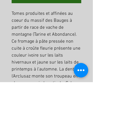
Tomes produites et affinées au
coeur du massif des Bauges à
partir de race de vache de
montagne (Tarine et Abondance).
Ce fromage à pâte pressée non
cuite à croûte fleurie présente une
couleur ivoire sur les laits
hivernaux et jaune sur les laits de
printemps à l'automne. La dent de
l'Arclusaz monte son troupeau en
alpage en periode estivale. Cela
nous permet de vous proposer des
tomes d'alpage de juillet jusqu'à la
fin octobre !
Les races de montagne apportent
à ce fromage les arômes typiques
des fromages de savoie, plus